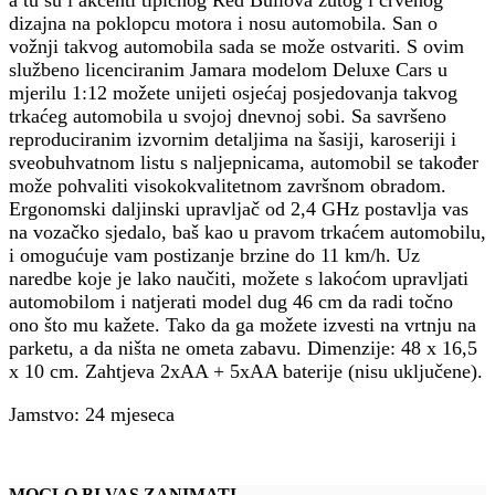
dizajna na poklopcu motora i nosu automobila. San o
vožnji takvog automobila sada se može ostvariti. S ovim
službeno licenciranim Jamara modelom Deluxe Cars u
mjerilu 1:12 možete unijeti osjećaj posjedovanja takvog
trkaćeg automobila u svojoj dnevnoj sobi. Sa savršeno
reproduciranim izvornim detaljima na šasiji, karoseriji i
sveobuhvatnom listu s naljepnicama, automobil se također
može pohvaliti visokokvalitetnom završnom obradom.
Ergonomski daljinski upravljač od 2,4 GHz postavlja vas
na vozačko sjedalo, baš kao u pravom trkaćem automobilu,
i omogućuje vam postizanje brzine do 11 km/h. Uz
naredbe koje je lako naučiti, možete s lakoćom upravljati
automobilom i natjerati model dug 46 cm da radi točno
ono što mu kažete. Tako da ga možete izvesti na vrtnju na
parketu, a da ništa ne ometa zabavu. Dimenzije: 48 x 16,5
x 10 cm. Zahtjeva 2xAA + 5xAA baterije (nisu uključene).
Jamstvo: 24 mjeseca
MOGLO BI VAS ZANIMATI