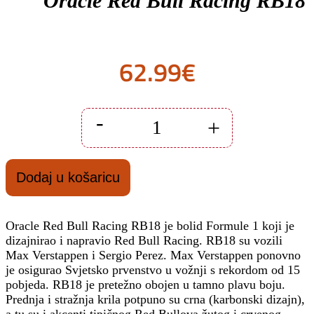
Oracle Red Bull Racing RB18
62.99
€
-
+
Autić
Formula
1
na
Dodaj u košaricu
daljinsko
upravljanje
Jamara
1:12
Oracle Red Bull Racing RB18 je bolid Formule 1 koji je
Oracle
dizajnirao i napravio Red Bull Racing. RB18 su vozili
Red
Max Verstappen i Sergio Perez. Max Verstappen ponovno
Bull
je osigurao Svjetsko prvenstvo u vožnji s rekordom od 15
Racing
pobjeda. RB18 je pretežno obojen u tamno plavu boju.
RB18
količina
Prednja i stražnja krila potpuno su crna (karbonski dizajn),
a tu su i akcenti tipičnog Red Bullova žutog i crvenog