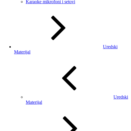
Karaoke mikrofoni i setovi
Uredski
Materijal
Uredski
Materijal