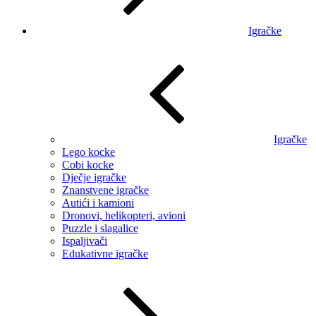
Igračke
Igračke
Lego kocke
Cobi kocke
Dječje igračke
Znanstvene igračke
Autići i kamioni
Dronovi, helikopteri, avioni
Puzzle i slagalice
Ispaljivači
Edukativne igračke