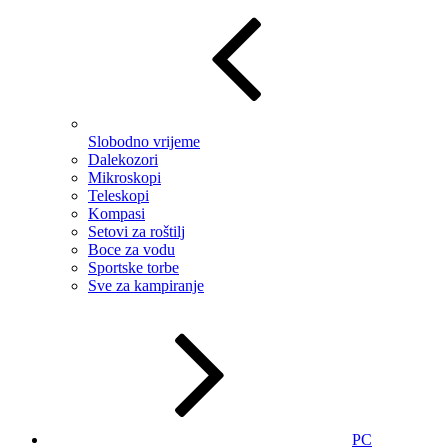
Slobodno vrijeme
Dalekozori
Mikroskopi
Teleskopi
Kompasi
Setovi za roštilj
Boce za vodu
Sportske torbe
Sve za kampiranje
PC