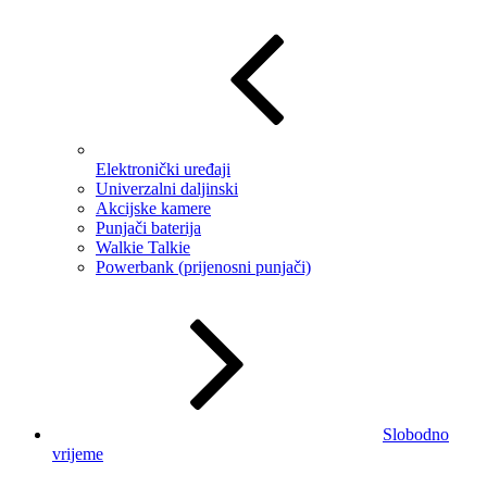
Elektronički uređaji
Univerzalni daljinski
Akcijske kamere
Punjači baterija
Walkie Talkie
Powerbank (prijenosni punjači)
Slobodno
vrijeme