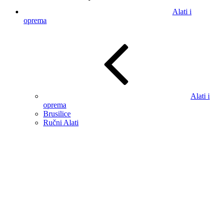
Alati i
oprema
Alati i
oprema
Brusilice
Ručni Alati