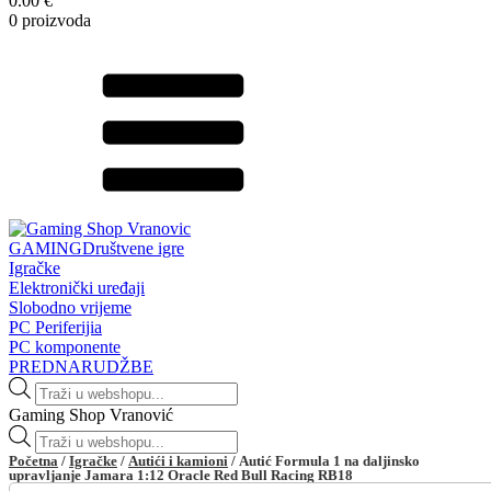
0.00 €
0 proizvoda
GAMING
Društvene igre
Igračke
Elektronički uređaji
Slobodno vrijeme
PC Periferijia
PC komponente
PREDNARUDŽBE
Products
search
Gaming Shop Vranović
Products
search
Početna
/
Igračke
/
Autići i kamioni
/ Autić Formula 1 na daljinsko
upravljanje Jamara 1:12 Oracle Red Bull Racing RB18