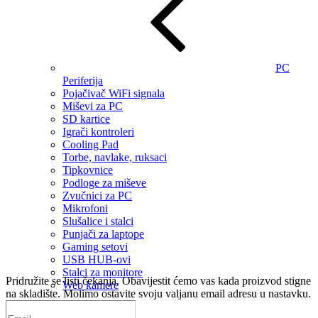
PC
Periferija
Pojačivač WiFi signala
Miševi za PC
SD kartice
Igrači kontroleri
Cooling Pad
Torbe, navlake, ruksaci
Tipkovnice
Podloge za miševe
Zvučnici za PC
Mikrofoni
Slušalice i stalci
Punjači za laptope
Gaming setovi
USB HUB-ovi
Stalci za monitore
Pridružite se listi čekanja.
Obavijestit ćemo vas kada proizvod stigne
Web kamere
na skladište. Molimo ostavite svoju valjanu email adresu u nastavku.