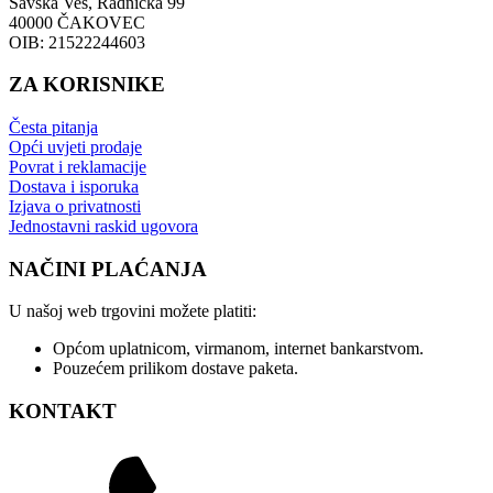
Savska Ves, Radnička 99
40000 ČAKOVEC
OIB: 21522244603
ZA KORISNIKE
Česta pitanja
Opći uvjeti prodaje
Povrat i reklamacije
Dostava i isporuka
Izjava o privatnosti
Jednostavni raskid ugovora
NAČINI PLAĆANJA
U našoj web trgovini možete platiti:
Općom uplatnicom, virmanom, internet bankarstvom.
Pouzećem prilikom dostave paketa.
KONTAKT