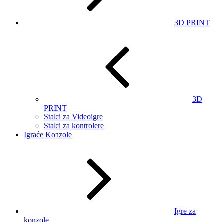
3D PRINT
3D
PRINT
Stalci za Videoigre
Stalci za kontrolere
Igraće Konzole
Igre za
konzole