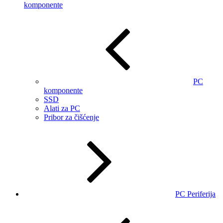
komponente
PC
komponente
SSD
Alati za PC
Pribor za čišćenje
PC Periferija