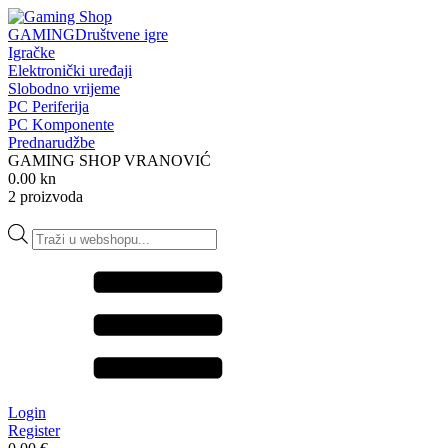
GAMING
Društvene igre
Igračke
Elektronički uređaji
Slobodno vrijeme
PC Periferija
PC Komponente
Prednarudžbe
GAMING SHOP VRANOVIĆ
0.00 kn
2 proizvoda
Products
search
Login
Register