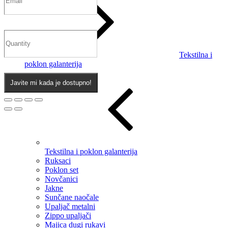
Tekstilna i
poklon galanterija
Javite mi kada je dostupno!
Tekstilna i poklon galanterija
Ruksaci
Poklon set
Novčanici
Jakne
Sunčane naočale
Upaljač metalni
Zippo upaljači
Majica dugi rukavi