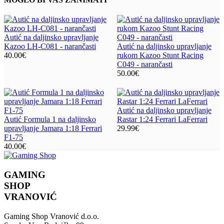
Autić na daljinsko upravljanje
Kazoo LH-C081 - narančasti
Autić na daljinsko upravljanje
40.00
€
rukom Kazoo Stunt Racing
C049 - narančasti
50.00
€
Autić na daljinsko upravljanje
Autić Formula 1 na daljinsko
Rastar 1:24 Ferrari LaFerrari
upravljanje Jamara 1:18 Ferrari
29.99
€
F1-75
40.00
€
GAMING
SHOP
VRANOVIĆ
Gaming Shop Vranović d.o.o.