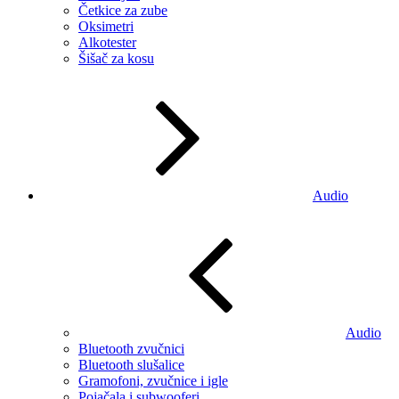
Četkice za zube
Oksimetri
Alkotester
Šišač za kosu
Audio
Audio
Bluetooth zvučnici
Bluetooth slušalice
Gramofoni, zvučnice i igle
Pojačala i subwooferi