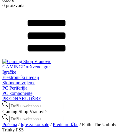
0.00 €
0 proizvoda
GAMING
Društvene igre
Igračke
Elektronički uređaji
Slobodno vrijeme
PC Periferijia
PC komponente
PREDNARUDŽBE
Products
search
Gaming Shop Vranović
Products
search
Početna
/
Igre za konzole
/
Prednarudžbe
/ Faith: The Unholy
Trinity PS5