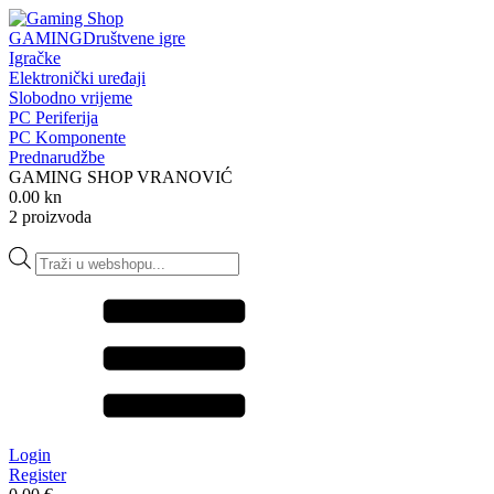
GAMING
Društvene igre
Igračke
Elektronički uređaji
Slobodno vrijeme
PC Periferija
PC Komponente
Prednarudžbe
GAMING SHOP VRANOVIĆ
0.00 kn
2 proizvoda
Products
search
Login
Register