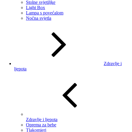
Stolne svjetiljke
Light Box
Lampa s povećalom
Noćna svjetla
Zdravlje i
ljepota
Zdravlje i ljepota
Oprema za bebe
Tlakomjeri