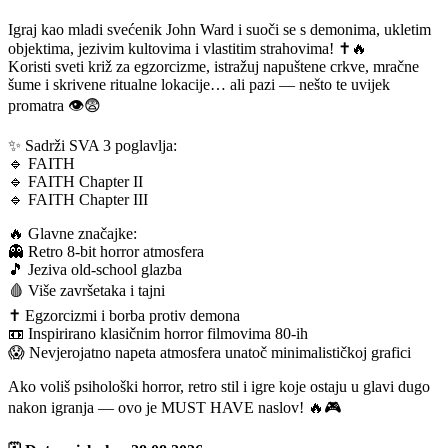
Igraj kao mladi svećenik John Ward i suoči se s demonima, ukletim
objektima, jezivim kultovima i vlastitim strahovima! ✝️🔥
Koristi sveti križ za egzorcizme, istražuj napuštene crkve, mračne
šume i skrivene ritualne lokacije… ali pazi — nešto te uvijek
promatra 👁️😨
✨ Sadrži SVA 3 poglavlja:
🔹 FAITH
🔹 FAITH Chapter II
🔹 FAITH Chapter III
🔥 Glavne značajke:
👻 Retro 8-bit horror atmosfera
🎵 Jeziva old-school glazba
🩸 Više završetaka i tajni
✝️ Egzorcizmi i borba protiv demona
📼 Inspirirano klasičnim horror filmovima 80-ih
😱 Nevjerojatno napeta atmosfera unatoč minimalističkoj grafici
Ako voliš psihološki horror, retro stil i igre koje ostaju u glavi dugo
nakon igranja — ovo je MUST HAVE naslov! 🔥🎮