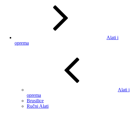
Alati i
oprema
Alati i
oprema
Brusilice
Ručni Alati