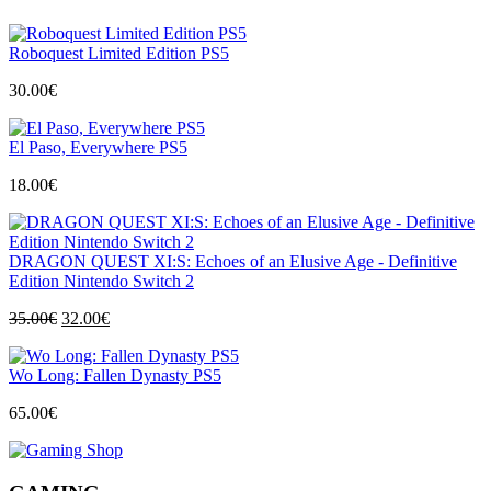
Roboquest Limited Edition PS5
30.00
€
El Paso, Everywhere PS5
18.00
€
DRAGON QUEST XI:S: Echoes of an Elusive Age - Definitive
Edition Nintendo Switch 2
Izvorna
Trenutna
35.00
€
32.00
€
cijena
cijena
bila
je:
Wo Long: Fallen Dynasty PS5
je:
32.00€.
35.00€.
65.00
€