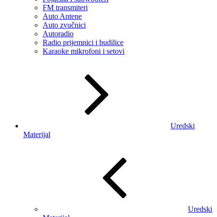
FM transmiteri
Auto Antene
Auto zvučnici
Autoradio
Radio prijemnici i budilice
Karaoke mikrofoni i setovi
Uredski
Materijal
Uredski