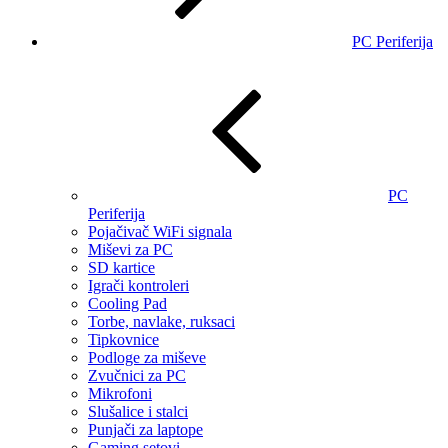
PC Periferija
PC
Periferija
Pojačivač WiFi signala
Miševi za PC
SD kartice
Igrači kontroleri
Cooling Pad
Torbe, navlake, ruksaci
Tipkovnice
Podloge za miševe
Zvučnici za PC
Mikrofoni
Slušalice i stalci
Punjači za laptope
Gaming setovi