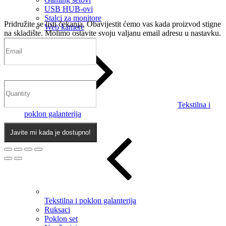
USB HUB-ovi
Stalci za monitore
Pridružite se listi čekanja.
Obavijestit ćemo vas kada proizvod stigne
Web kamere
na skladište. Molimo ostavite svoju valjanu email adresu u nastavku.
Tekstilna i
poklon galanterija
Javite mi kada je dostupno!
Tekstilna i poklon galanterija
Ruksaci
Poklon set