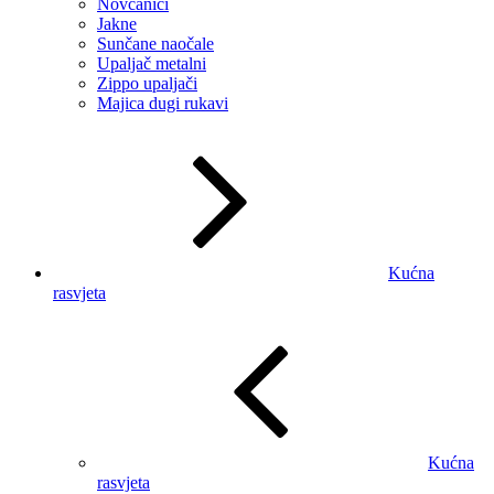
Novčanici
Jakne
Sunčane naočale
Upaljač metalni
Zippo upaljači
Majica dugi rukavi
Kućna
rasvjeta
Kućna
rasvjeta