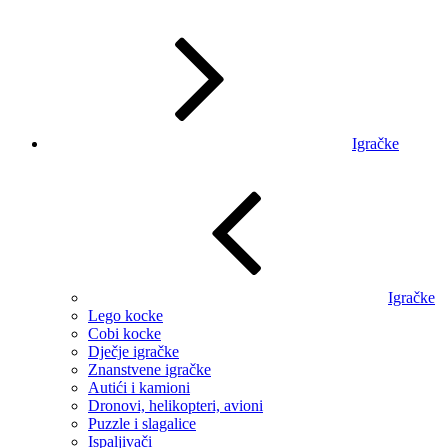
Igračke
Igračke
Lego kocke
Cobi kocke
Dječje igračke
Znanstvene igračke
Autići i kamioni
Dronovi, helikopteri, avioni
Puzzle i slagalice
Ispaljivači