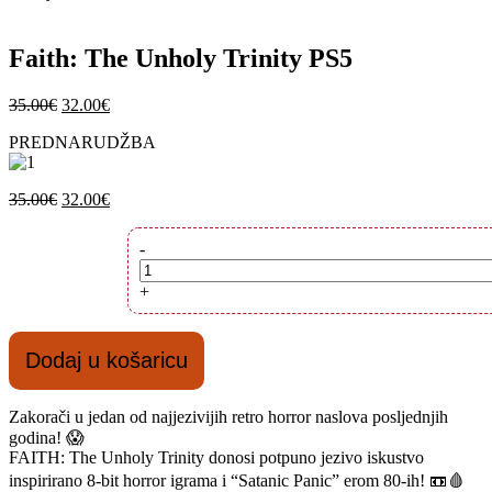
Faith: The Unholy Trinity PS5
Izvorna
Trenutna
35.00
€
32.00
€
cijena
cijena
PREDNARUDŽBA
bila
je:
je:
32.00€.
35.00€.
Izvorna
Trenutna
35.00
€
32.00
€
cijena
cijena
bila
je:
Faith:
-
je:
32.00€.
The
35.00€.
Unholy
+
Trinity
PS5
količina
Dodaj u košaricu
Zakorači u jedan od najjezivijih retro horror naslova posljednjih
godina! 😱
FAITH: The Unholy Trinity
donosi potpuno jezivo iskustvo
inspirirano 8-bit horror igrama i “Satanic Panic” erom 80-ih! 📼🩸