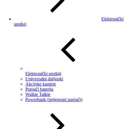
Elektronički
uređaji
Elektronički uređaji
Univerzalni daljinski
Akcijske kamere
Punjači baterija
Walkie Talkie
Powerbank (prijenosni punjači)