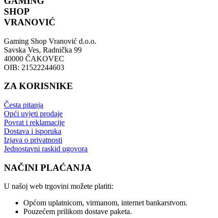
GAMING
SHOP
VRANOVIĆ
Gaming Shop Vranović d.o.o.
Savska Ves, Radnička 99
40000 ČAKOVEC
OIB: 21522244603
ZA KORISNIKE
Česta pitanja
Opći uvjeti prodaje
Povrat i reklamacije
Dostava i isporuka
Izjava o privatnosti
Jednostavni raskid ugovora
NAČINI PLAĆANJA
U našoj web trgovini možete platiti:
Općom uplatnicom, virmanom, internet bankarstvom.
Pouzećem prilikom dostave paketa.