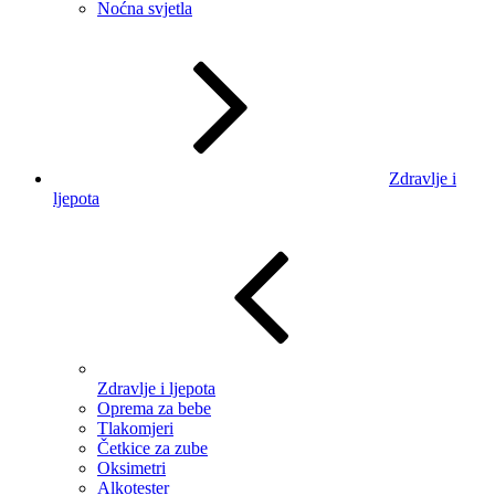
Noćna svjetla
Zdravlje i
ljepota
Zdravlje i ljepota
Oprema za bebe
Tlakomjeri
Četkice za zube
Oksimetri
Alkotester