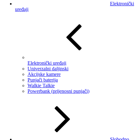
Elektronički
uređaji
Elektronički uređaji
Univerzalni daljinski
Akcijske kamere
Punjači baterija
Walkie Talkie
Powerbank (prijenosni punjači)
Slobodno