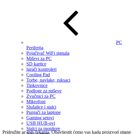
PC
Periferija
Pojačivač WiFi signala
Miševi za PC
SD kartice
Igrači kontroleri
Cooling Pad
Torbe, navlake, ruksaci
Tipkovnice
Podloge za miševe
Zvučnici za PC
Mikrofoni
Slušalice i stalci
Punjači za laptope
Gaming setovi
USB HUB-ovi
Stalci za monitore
Pridružite se listi čekanja.
Obavijestit ćemo vas kada proizvod stigne
Web kamere