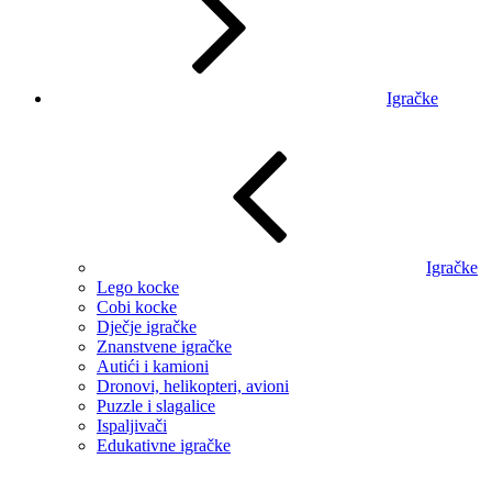
Igračke
Igračke
Lego kocke
Cobi kocke
Dječje igračke
Znanstvene igračke
Autići i kamioni
Dronovi, helikopteri, avioni
Puzzle i slagalice
Ispaljivači
Edukativne igračke