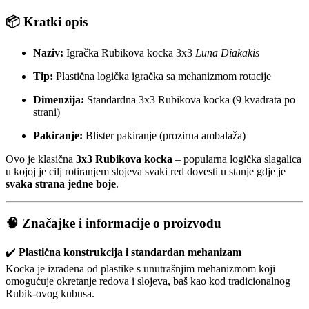
📦 Kratki opis
Naziv:
Igračka Rubikova kocka 3x3
Luna Diakakis
Tip:
Plastična logička igračka sa mehanizmom rotacije
Dimenzija:
Standardna 3x3 Rubikova kocka (9 kvadrata po
strani)
Pakiranje:
Blister pakiranje (prozirna ambalaža)
Ovo je klasična
3x3 Rubikova kocka
– popularna logička slagalica
u kojoj je cilj rotiranjem slojeva svaki red dovesti u stanje gdje je
svaka strana jedne boje
.
🧠 Značajke i informacije o proizvodu
✔️
Plastična konstrukcija i standardan mehanizam
Kocka je izrađena od plastike s unutrašnjim mehanizmom koji
omogućuje okretanje redova i slojeva, baš kao kod tradicionalnog
Rubik‑ovog kubusa.