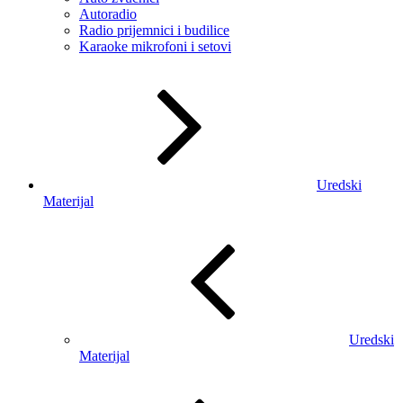
Autoradio
Radio prijemnici i budilice
Karaoke mikrofoni i setovi
Uredski
Materijal
Uredski
Materijal