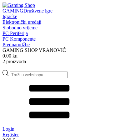
GAMING
Društvene igre
Igračke
Elektronički uređaji
Slobodno vrijeme
PC Periferija
PC Komponente
Prednarudžbe
GAMING SHOP VRANOVIĆ
0.00 kn
2 proizvoda
Products
search
Login
Register