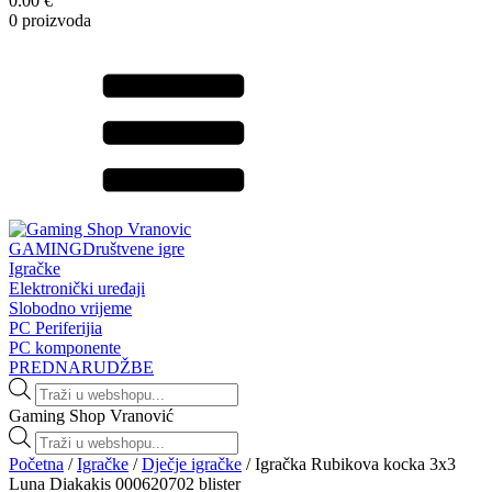
0.00 €
0 proizvoda
GAMING
Društvene igre
Igračke
Elektronički uređaji
Slobodno vrijeme
PC Periferijia
PC komponente
PREDNARUDŽBE
Products
search
Gaming Shop Vranović
Products
search
Početna
/
Igračke
/
Dječje igračke
/ Igračka Rubikova kocka 3x3
Luna Diakakis 000620702 blister