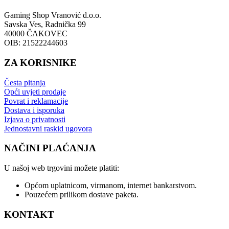
Gaming Shop Vranović d.o.o.
Savska Ves, Radnička 99
40000 ČAKOVEC
OIB: 21522244603
ZA KORISNIKE
Česta pitanja
Opći uvjeti prodaje
Povrat i reklamacije
Dostava i isporuka
Izjava o privatnosti
Jednostavni raskid ugovora
NAČINI PLAĆANJA
U našoj web trgovini možete platiti:
Općom uplatnicom, virmanom, internet bankarstvom.
Pouzećem prilikom dostave paketa.
KONTAKT