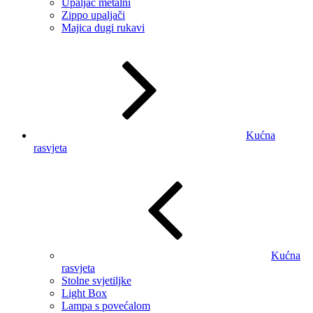
Upaljač metalni
Zippo upaljači
Majica dugi rukavi
Kućna
rasvjeta
Kućna
rasvjeta
Stolne svjetiljke
Light Box
Lampa s povećalom