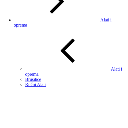
Alati i
oprema
Alati i
oprema
Brusilice
Ručni Alati