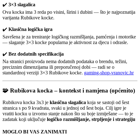
✔️
3×3 slagalica
Ova kocka ima 3 reda po visini, širini i dubini — što je najpoznatija
varijanta Rubikove kocke.
✔️
Klasična logička igra
Savršena je za treniranje logičkog razmišljanja, pamćenja i motorike
— slaganje 3×3 kocke popularna je aktivnost za djecu i odrasle.
✔️
Bez dodatnih specifikacija
Na stranici proizvoda nema dodatnih podataka o brendu, težini,
preciznim dimenzijama ili preporučenoj dobi — radi se o
standardnoj verziji 3×3 Rubikove kocke.
gaming-shop-vranovic.hr
🧩 Rubikova kocka – kontekst i namjena (općenito)
Rubikova kocka 3x3 je
klasična slagalica
koja se sastoji od šest
stranica s po 9 kvadrata, svaki u jednoj od šest boja. Cilj igre je
vratiti kocku u izvorno stanje nakon što su boje izmiješane — to je
zadatak koji uključuje
logičko razmišljanje, strpljenje i strategiju
MOGLO BI VAS ZANIMATI