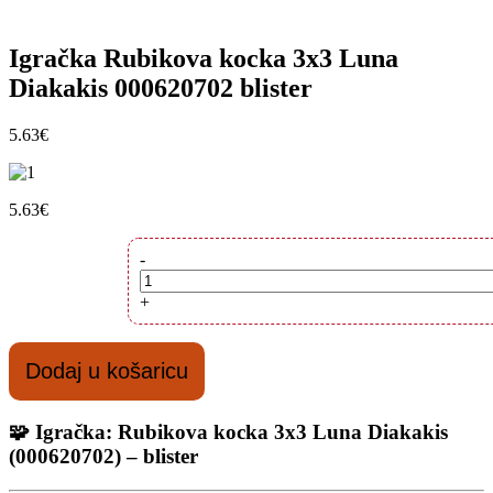
Igračka Rubikova kocka 3x3 Luna
Diakakis 000620702 blister
5.63
€
5.63
€
Igračka
-
Rubikova
kocka
+
3x3
Luna
Diakakis
Dodaj u košaricu
000620702
blister
količina
🧩
Igračka: Rubikova kocka 3x3 Luna Diakakis
(000620702) – blister