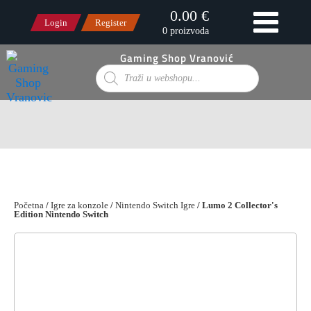
0.00 €
Login
Register
0 proizvoda
Gaming Shop Vranović
Products
search
Početna
/
Igre za konzole
/
Nintendo Switch Igre
/ Lumo 2 Collector's
Edition Nintendo Switch