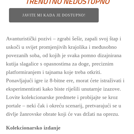
TRENUTNO NEDOSTUPNO
JAVITE MI KADA JE DOSTUPNO!
Avanturistički pozivi – zgrabi šešir, zapali svoj štap i
uskoči u svijet promjenjivih krajolika i međusobno
povezanih soba, od kojih je svaka pomno dizajnirana
kutija slagalice s opasnostima za doge, preciznim
platformiranjem i tajnama koje treba otkriti.
Ponavljajući igre iz 8-bitne ere, morat ćete istraživati i
eksperimentirati kako biste riješili unutarnje izazove.
Lovite kolekcionarske predmete i probijajte se kroz
portale – neki čak i okreću scenarij, pretvarajući se u
divlje žanrovske obrate koji će vas držati na oprezu.
Kolekcionarsko izdanje