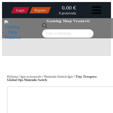
0.00 €
Login
Register
0 proizvoda
Gaming Shop Vranović
Products
search
Početna
/
Igre za konzole
/
Nintendo Switch Igre
/ Tiny Troopers:
Global Ops Nintendo Switch