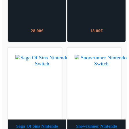
28.00
€
18.00
€
Saga Of Sins Nintendo
Snowrunner Nintendo