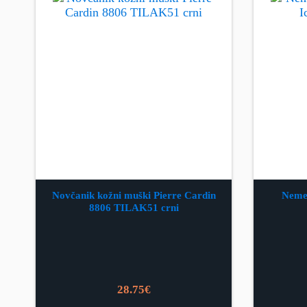
Novčanik kožni muški Pierre Cardin
Neme
8806 TILAK51 crni
28.75
€