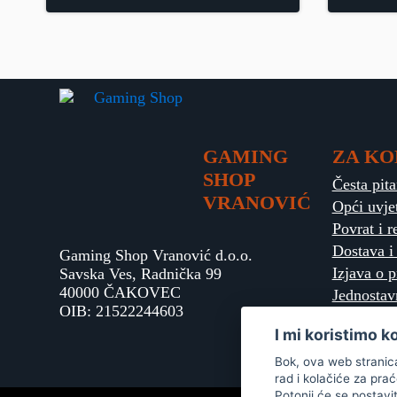
GAMING
ZA KO
SHOP
Česta pita
VRANOVIĆ
Opći uvje
Povrat i r
Dostava i
Gaming Shop Vranović d.o.o.
Izjava o p
Savska Ves, Radnička 99
40000 ČAKOVEC
Jednostav
OIB: 21522244603
I mi koristimo k
Bok, ova web stranica 
rad i kolačiće za pra
Potonji će se postavi