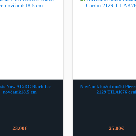
sis Now AC/DC Black Ice
Novčanik kožni muški Pierr
novčanik18.5 cm
2129 TILAK76 crn
23.00
€
25.00
€