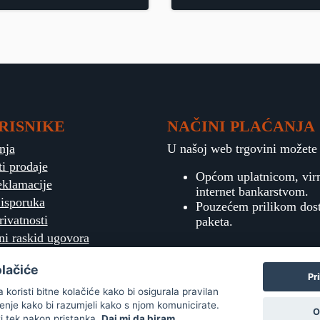
RISNIKE
NAČINI PLAĆANJA
nja
U našoj web trgovini možete p
ti prodaje
Općom uplatnicom, vi
eklamacije
internet bankarstvom.
 isporuka
Pouzećem prilikom dos
rivatnosti
paketa.
ni raskid ugovora
olačiće
Pr
koristi bitne kolačiće kako bi osigurala pravilan
ćenje kako bi razumjeli kako s njom komunicirate.
O
ti tek nakon pristanka.
Daj mi da biram