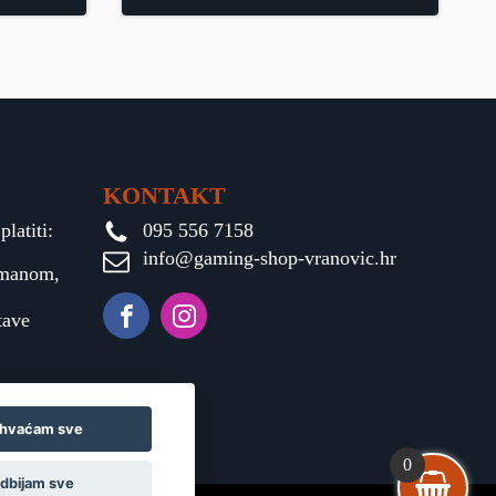
KONTAKT
latiti:
095 556 7158
info@gaming-shop-vranovic.hr
rmanom,
tave
ihvaćam sve
0
dbijam sve