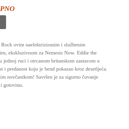
UPNO
 Rock ovim naelektriziranim i službenim
den, ekskluzivnom za Nemesis Now. Eddie the
 u jednoj ruci i otrcanom britanskom zastavom u
st i predanost koju je bend pokazao kroz desetljeća.
vnim novčanikom! Savršen je za sigurno čuvanje
 i gotovinu.