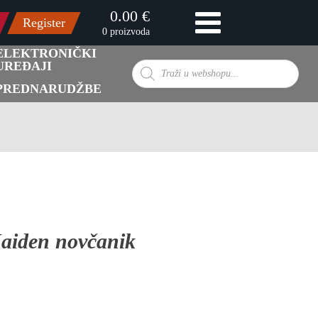
0.00 €
Register
0 proizvoda
ELEKTRONIČKI
UREĐAJI
Products
search
PREDNARUDŽBE
aiden novčanik