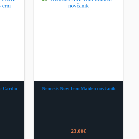
e Cardin
Nemesis Now Iron Maiden novčanik
i
23.00
€