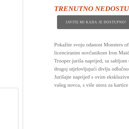
TRENUTNO NEDOST
JAVITE MI KADA JE DOSTUPNO!
Pokažite svoju odanost Monsters of
licenciranim novčanikom Iron Mai
Trooper juriša naprijed, sa sabljom
drugoj utjelovljujući divlju odlučno
Jurišajte naprijed s ovim ekskluzi
vašeg novca, s više utora za kartice