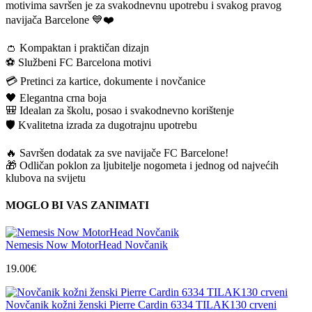
motivima savršen je za svakodnevnu upotrebu i svakog pravog
navijača Barcelone 💙❤️
👛 Kompaktan i praktičan dizajn
⚽ Službeni FC Barcelona motivi
💳 Pretinci za kartice, dokumente i novčanice
🖤 Elegantna crna boja
🎒 Idealan za školu, posao i svakodnevno korištenje
🛡️ Kvalitetna izrada za dugotrajnu upotrebu
🔥 Savršen dodatak za sve navijače FC Barcelone!
🎁 Odličan poklon za ljubitelje nogometa i jednog od najvećih
klubova na svijetu
MOGLO BI VAS ZANIMATI
Nemesis Now MotorHead Novčanik
19.00
€
Novčanik kožni ženski Pierre Cardin 6334 TILAK130 crveni