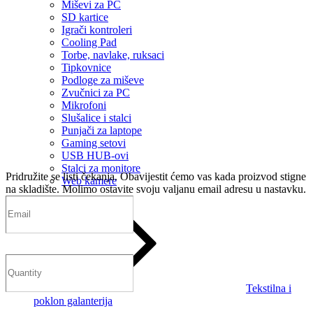
Miševi za PC
SD kartice
Igrači kontroleri
Cooling Pad
Torbe, navlake, ruksaci
Tipkovnice
Podloge za miševe
Zvučnici za PC
Mikrofoni
Slušalice i stalci
Punjači za laptope
Gaming setovi
USB HUB-ovi
Stalci za monitore
Pridružite se listi čekanja.
Obavijestit ćemo vas kada proizvod stigne
Web kamere
na skladište. Molimo ostavite svoju valjanu email adresu u nastavku.
Tekstilna i
poklon galanterija