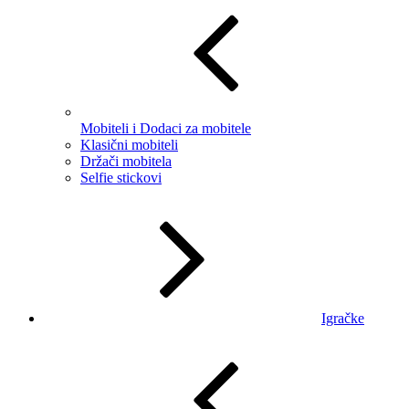
Mobiteli i Dodaci za mobitele
Klasični mobiteli
Držači mobitela
Selfie stickovi
Igračke