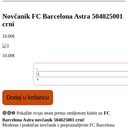
Novčanik FC Barcelona Astra 504025001
crni
10.00
€
10.00
€
Novčanik
-
FC
Barcelona
+
Astra
504025001
crni
Dodaj u košaricu
količina
🔵🔴⚽ Pokažite svoju strast prema omiljenom klubu uz
FC
Barcelona Astra novčanik 504025001 crni
!
Moderan i praktičan novčanik s prepoznatljivim FC Barcelona