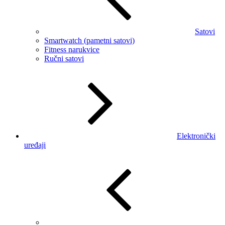
Satovi
Smartwatch (pametni satovi)
Fitness narukvice
Ručni satovi
Elektronički
uređaji