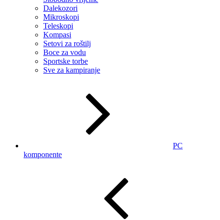
Dalekozori
Mikroskopi
Teleskopi
Kompasi
Setovi za roštilj
Boce za vodu
Sportske torbe
Sve za kampiranje
PC
komponente