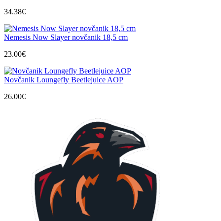
34.38
€
Nemesis Now Slayer novčanik 18,5 cm
23.00
€
Novčanik Loungefly Beetlejuice AOP
26.00
€