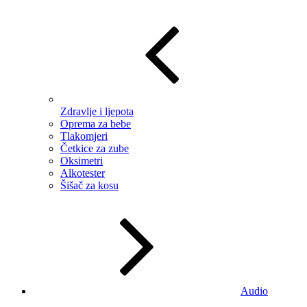
Zdravlje i ljepota
Oprema za bebe
Tlakomjeri
Četkice za zube
Oksimetri
Alkotester
Šišač za kosu
Audio