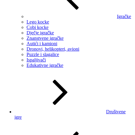
Igračke
Lego kocke
Cobi kocke
Dječje igračke
Znanstvene igračke
Autići i kamioni
Dronovi, helikopteri, avioni
Puzzle i slagalice
Ispaljivači
Edukativne igračke
Društvene
igre