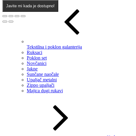
Javite mi kada je dostupno!
Tekstilna i poklon galanterija
Ruksaci
Poklon set
Novčanici
Jakne
Sunčane naočale
Upaljač metalni
Zippo upaljači
Majica dugi rukavi