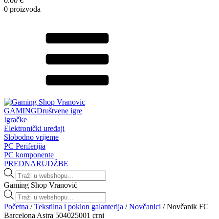
0.00 €
0 proizvoda
GAMING
Društvene igre
Igračke
Elektronički uređaji
Slobodno vrijeme
PC Periferijia
PC komponente
PREDNARUDŽBE
Products
search
Gaming Shop Vranović
Products
search
Početna
/
Tekstilna i poklon galanterija
/
Novčanici
/ Novčanik FC
Barcelona Astra 504025001 crni