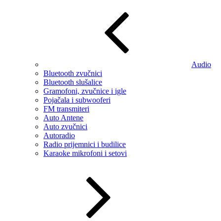
Audio
Bluetooth zvučnici
Bluetooth slušalice
Gramofoni, zvučnice i igle
Pojačala i subwooferi
FM transmiteri
Auto Antene
Auto zvučnici
Autoradio
Radio prijemnici i budilice
Karaoke mikrofoni i setovi