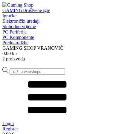
GAMING
Društvene igre
Igračke
Elektronički uređaji
Slobodno vrijeme
PC Periferija
PC Komponente
Prednarudžbe
GAMING SHOP VRANOVIĆ
0.00 kn
2 proizvoda
Products
search
Login
Register