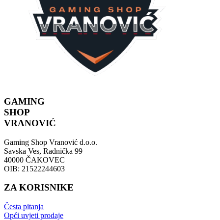
GAMING
SHOP
VRANOVIĆ
Gaming Shop Vranović d.o.o.
Savska Ves, Radnička 99
40000 ČAKOVEC
OIB: 21522244603
ZA KORISNIKE
Česta pitanja
Opći uvjeti prodaje