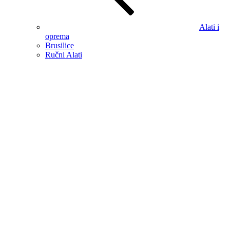
Alati i
oprema
Brusilice
Ručni Alati