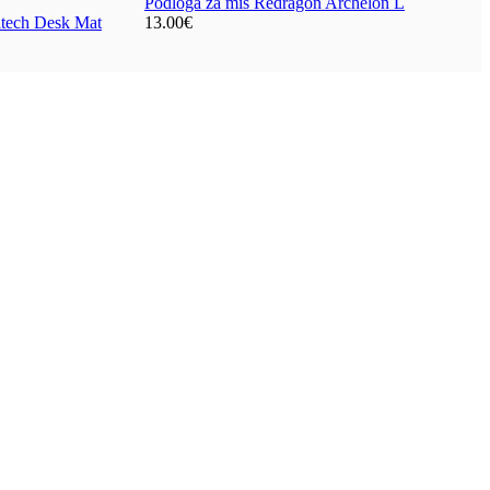
Podloga za miš Redragon Archelon L
itech Desk Mat
13.00
€