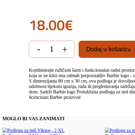
18.00
€
-
+
Dodaj u košaricu
Podloga
za
miš
Barbie
Kombinirajte ružičasti šarm i funkcionalan radni prosto
količina
koja se ne klizi ima odmah prepoznatljiv Barbie logo - 
S dimenzijama 80 cm x 30 cm, ova podloga je dovoljno v
udobnost tijekom igranja, rada ili pregledavanja sadržaj
dom.
Sadrži Barbie logo Protuklizna podloga za stol di
licencirani Barbie proizvod
MOGLO BI VAS ZANIMATI