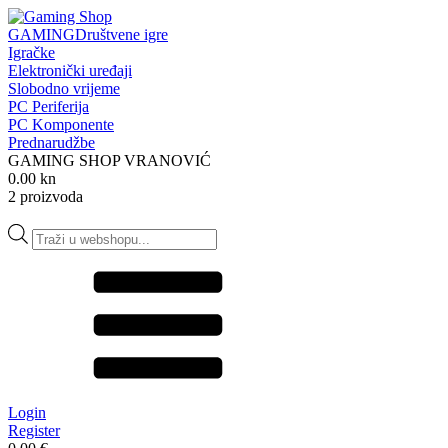
GAMING
Društvene igre
Igračke
Elektronički uređaji
Slobodno vrijeme
PC Periferija
PC Komponente
Prednarudžbe
GAMING SHOP VRANOVIĆ
0.00 kn
2 proizvoda
Products
search
Login
Register