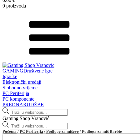
0.00 €
0 proizvoda
GAMING
Društvene igre
Igračke
Elektronički uređaji
Slobodno vrijeme
PC Periferijia
PC komponente
PREDNARUDŽBE
Products
search
Gaming Shop Vranović
Products
search
Početna
/
PC Periferija
/
Podloge za miševe
/ Podloga za miš Barbie