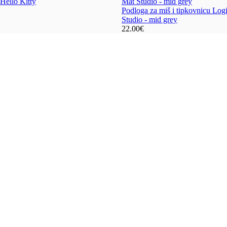
Hello Kitty
Podloga za miš i tipkovnicu Log
Studio - mid grey
22.00
€