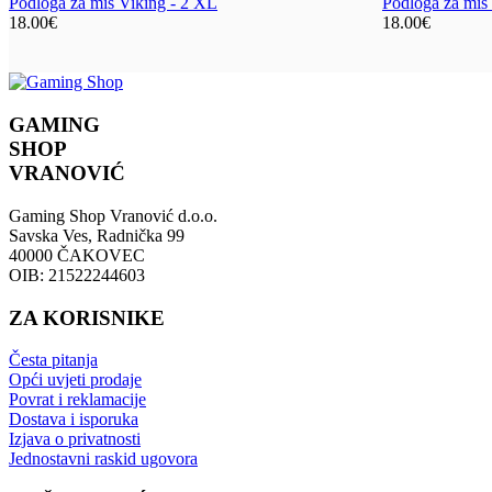
Podloga za miš Viking - 2 XL
Podloga za miš 
18.00
€
18.00
€
GAMING
SHOP
VRANOVIĆ
Gaming Shop Vranović d.o.o.
Savska Ves, Radnička 99
40000 ČAKOVEC
OIB: 21522244603
ZA KORISNIKE
Česta pitanja
Opći uvjeti prodaje
Povrat i reklamacije
Dostava i isporuka
Izjava o privatnosti
Jednostavni raskid ugovora