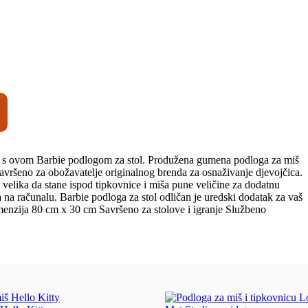
r s ovom Barbie podlogom za stol.
Produžena gumena podloga za miš
savršeno za obožavatelje originalnog brenda za osnaživanje djevojčica.
elika da stane ispod tipkovnice i miša pune veličine za dodatnu
a na računalu.
Barbie podloga za stol odličan je uredski dodatak za vaš
menzija 80 cm x 30 cm Savršeno za stolove i igranje Službeno