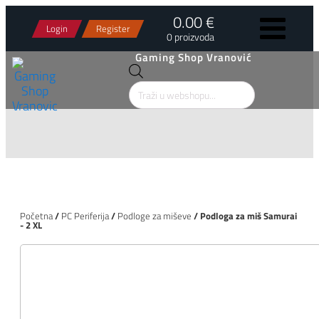
0.00 €
Login
Register
0 proizvoda
Gaming Shop Vranović
Products
search
Početna
/
PC Periferija
/
Podloge za miševe
/ Podloga za miš Samurai
- 2 XL