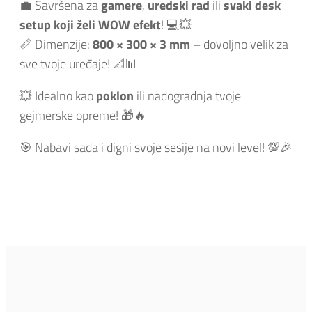
💼 Savršena za
gamere
,
uredski rad
ili
svaki desk
setup koji želi WOW efekt
! 💻💥
📏 Dimenzije:
800 × 300 × 3 mm
– dovoljno velik za
sve tvoje uređaje! 📐📊
💥 Idealno kao
poklon
ili nadogradnja tvoje
gejmerske opreme! 🎁🔥
🎯 Nabavi sada i digni svoje sesije na novi level! 💯🎉