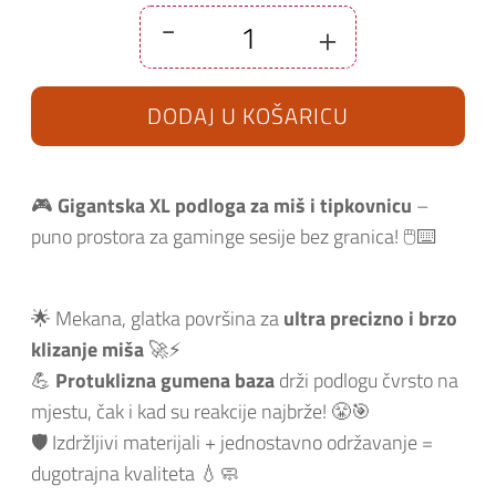
-
+
Podloga
za
miš
Samurai
DODAJ U KOŠARICU
-
2
XL
količina
🎮
Gigantska XL podloga za miš i tipkovnicu
–
puno prostora za gaminge sesije bez granica! 🖱️⌨️
🌟 Mekana, glatka površina za
ultra precizno i brzo
klizanje miša
🚀⚡
💪
Protuklizna gumena baza
drži podlogu čvrsto na
mjestu, čak i kad su reakcije najbrže! 😤🎯
🛡️ Izdržljivi materijali + jednostavno održavanje =
dugotrajna kvaliteta 💧🧼