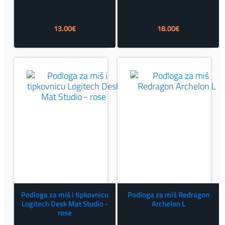
13.00
€
18.00
€
Podloga za miš i tipkovnicu
Podloga za miš Redragon
Logitech Desk Mat Studio -
Archelon L
rose