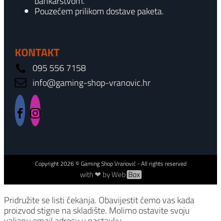
bankarstvom.
Pouzećem prilikom dostave paketa.
KONTAKT
095 556 7158
info@gaming-shop-vranovic.hr
Copyright
2026
© Gaming Shop Vranović - All rights reserved
with ❤ by Web
Box
Pridružite se listi čekanja.
Obavijestit ćemo vas kada
proizvod stigne na skladište. Molimo ostavite svoju
valjanu email adresu u nastavku.