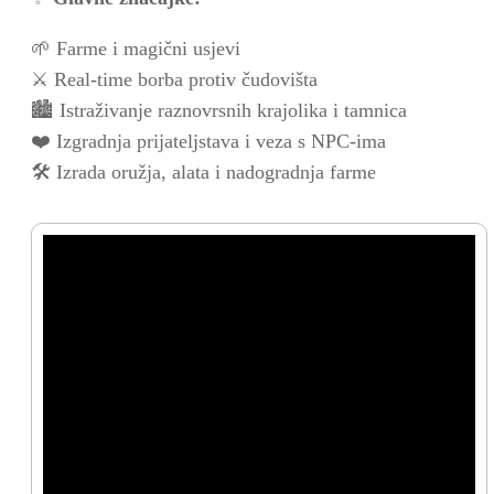
🌱 Farme i magični usjevi
⚔️ Real-time borba protiv čudovišta
🏙️ Istraživanje raznovrsnih krajolika i tamnica
❤️ Izgradnja prijateljstava i veza s NPC-ima
🛠️ Izrada oružja, alata i nadogradnja farme