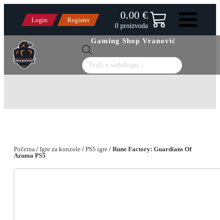
0.00 €
Login
Register
0 proizvoda
Gaming Shop Vranović
Products
search
Početna
/
Igre za konzole
/
PS5 igre
/ Rune Factory: Guardians Of
Azuma PS5