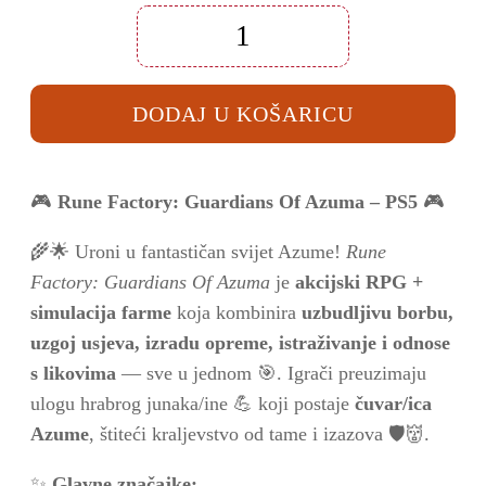
Rune
Factory:
Guardians
Of
DODAJ U KOŠARICU
Azuma
PS5
količina
🎮
Rune Factory: Guardians Of Azuma – PS5
🎮
🌾🌟 Uroni u fantastičan svijet Azume!
Rune
Factory: Guardians Of Azuma
je
akcijski RPG +
simulacija farme
koja kombinira
uzbudljivu borbu,
uzgoj usjeva, izradu opreme, istraživanje i odnose
s likovima
— sve u jednom 🎯. Igrači preuzimaju
ulogu hrabrog junaka/ine 💪 koji postaje
čuvar/ica
Azume
, štiteći kraljevstvo od tame i izazova 🛡️👹.
✨
Glavne značajke: