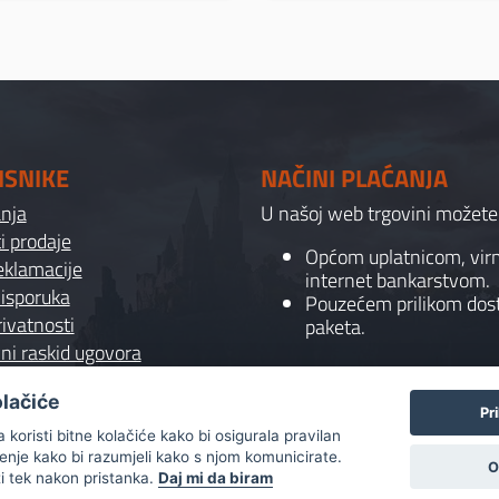
ISNIKE
NAČINI PLAĆANJA
anja
U našoj web trgovini možete p
i prodaje
Općom uplatnicom, vi
reklamacije
internet bankarstvom.
 isporuka
Pouzećem prilikom dos
rivatnosti
paketa.
ni raskid ugovora
olačiće
Pr
koristi bitne kolačiće kako bi osigurala pravilan
ćenje kako bi razumjeli kako s njom komunicirate.
O
ti tek nakon pristanka.
Daj mi da biram
Copyright
2025
© Gaming Shop Vranović - All rights reserve