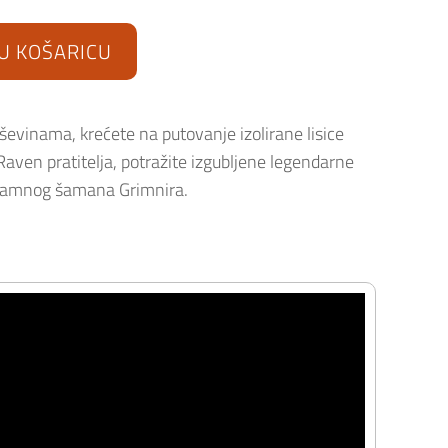
U KOŠARICU
uševinama, krećete na putovanje izolirane lisice
ven pratitelja, potražite izgubljene legendarne
a tamnog šamana Grimnira.