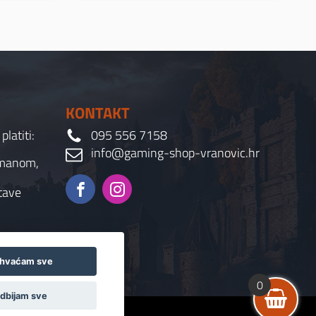
KONTAKT
latiti:
095 556 7158
info@gaming-shop-vranovic.hr
rmanom,
tave
ihvaćam sve
0
dbijam sve
d