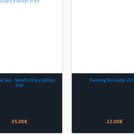
the Sea - Norah's Diary Edition
Farming Simulator 22 
PS5
35.00
€
22.00
€