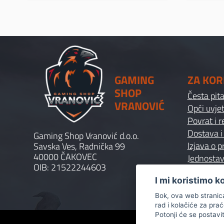
GAMING
ZA KOR
SHOP
Česta pit
VRANOVIĆ
Opći uvjet
Povrat i 
Dostava i
Gaming Shop Vranović d.o.o.
Izjava o p
Savska Ves, Radnička 99
40000 ČAKOVEC
Jednostav
OIB: 21522244603
I mi koristimo k
Bok, ova web stranica 
rad i kolačiće za pra
Potonji će se postavi