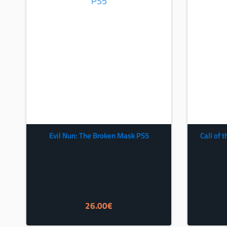
Evil Nun: The Broken Mask PS5
Call of 
26.00
€