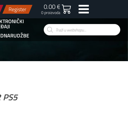
0.00 €
Register
0 proizvoda
KTRONIČKI
ĐAJI
Products
search
EDNARUDŽBE
2 PS5