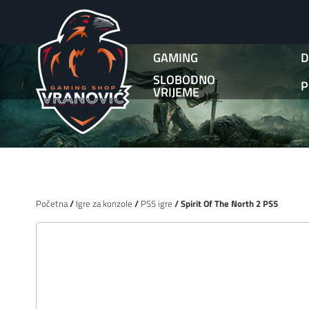
GAMING
D
SLOBODNO
P
VRIJEME
Početna
/
Igre za konzole
/
PS5 igre
/ Spirit Of The North 2 PS5