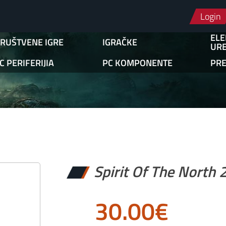
Login
ELE
RUŠTVENE IGRE
IGRAČKE
URE
C PERIFERIJIA
PC KOMPONENTE
PR
Spirit Of The North 
30.00
€