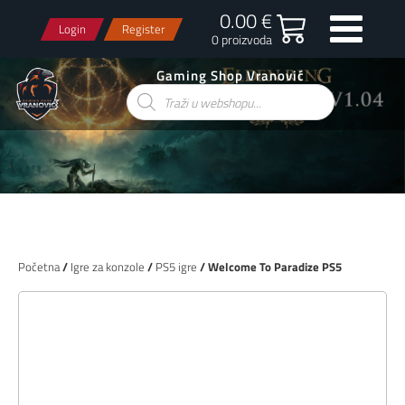
0.00 €
Login
Register
0 proizvoda
Gaming Shop Vranović
Products
search
Početna
/
Igre za konzole
/
PS5 igre
/ Welcome To Paradize PS5