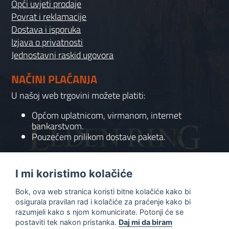
Opći uvjeti prodaje
Povrat i reklamacije
Dostava i isporuka
Izjava o privatnosti
Jednostavni raskid ugovora
NAČINI PLAĆANJA
U našoj web trgovini možete platiti:
Općom uplatnicom, virmanom, internet
bankarstvom.
Pouzećem prilikom dostave paketa.
KONTAKT
I mi koristimo kolačiće
095 556 7158
Bok, ova web stranica koristi bitne kolačiće kako bi
info@gaming-shop-vranovic.hr
osigurala pravilan rad i kolačiće za praćenje kako bi
razumjeli kako s njom komunicirate. Potonji će se
postaviti tek nakon pristanka.
Daj mi da biram