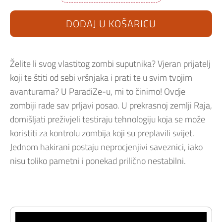
To
Paradize
PS5
DODAJ U KOŠARICU
količina
Želite li svog vlastitog zombi suputnika? Vjeran prijatelj
koji te štiti od sebi vršnjaka i prati te u svim tvojim
avanturama? U ParadiZe-u, mi to činimo! Ovdje
zombiji rade sav prljavi posao. U prekrasnoj zemlji Raja,
domišljati preživjeli testiraju tehnologiju koja se može
koristiti za kontrolu zombija koji su preplavili svijet.
Jednom hakirani postaju neprocjenjivi saveznici, iako
nisu toliko pametni i ponekad prilično nestabilni.