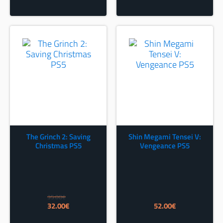
The Grinch 2: Saving
Shin Megami Tensei V:
Christmas PS5
Vengeance PS5
35.00
€
Izvorna
Trenutna
32.00
€
52.00
€
cijena
cijena
bila
je: