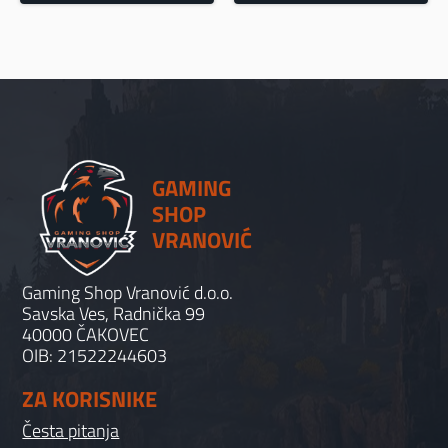
je:
32.00€.
35.00€.
GAMING
SHOP
VRANOVIĆ
Gaming Shop Vranović d.o.o.
Savska Ves, Radnička 99
40000 ČAKOVEC
OIB: 21522244603
ZA KORISNIKE
Česta pitanja